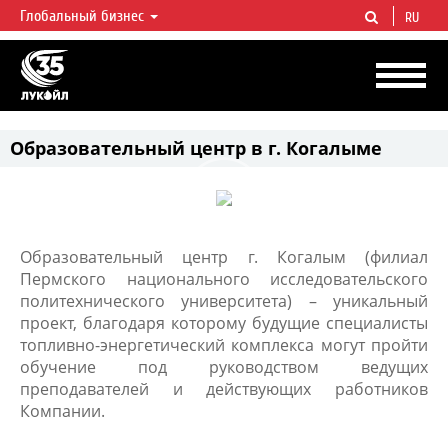
Глобальный бизнес
RU
ЛУКОЙЛ СЕГОДНЯ
ЛУКОЙЛ — одна из крупнейших вертикально интегрированных
нефтегазовых компаний в мире, на долю которой приходится более 2%
мировой добычи нефти и около 1% доказанных запасов углеводородов.
Образовательный центр в г. Когалыме
Образовательный центр г. Когалым (филиал
Пермского национального исследовательского
политехнического университета) – уникальный
проект, благодаря которому будущие специалисты
топливно-энергетический комплекса могут пройти
обучение под руководством ведущих
преподавателей и действующих работников
Компании.