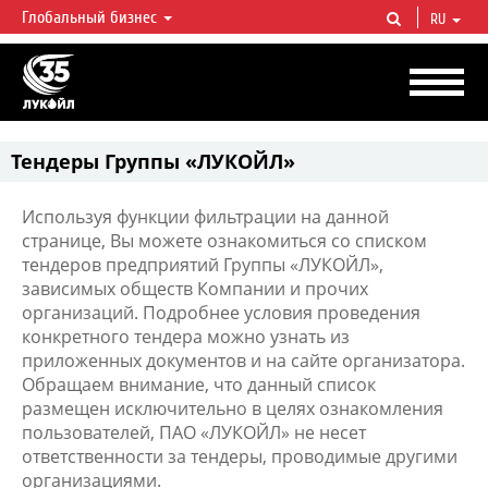
Глобальный бизнес
RU
ЛУКОЙЛ СЕГОДНЯ
ЛУКОЙЛ — одна из крупнейших вертикально интегрированных
нефтегазовых компаний в мире, на долю которой приходится более 2%
мировой добычи нефти и около 1% доказанных запасов углеводородов.
Тендеры Группы «ЛУКОЙЛ»
Используя функции фильтрации на данной
странице, Вы можете ознакомиться со списком
тендеров предприятий Группы «ЛУКОЙЛ»,
зависимых обществ Компании и прочих
организаций. Подробнее условия проведения
конкретного тендера можно узнать из
приложенных документов и на сайте организатора.
Обращаем внимание, что данный список
размещен исключительно в целях ознакомления
пользователей, ПАО «ЛУКОЙЛ» не несет
ответственности за тендеры, проводимые другими
организациями.