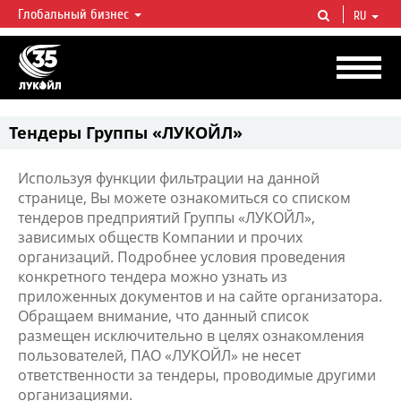
Глобальный бизнес
RU
ЛУКОЙЛ СЕГОДНЯ
ЛУКОЙЛ — одна из крупнейших вертикально интегрированных
нефтегазовых компаний в мире, на долю которой приходится более 2%
мировой добычи нефти и около 1% доказанных запасов углеводородов.
Тендеры Группы «ЛУКОЙЛ»
Используя функции фильтрации на данной
странице, Вы можете ознакомиться со списком
тендеров предприятий Группы «ЛУКОЙЛ»,
зависимых обществ Компании и прочих
организаций. Подробнее условия проведения
конкретного тендера можно узнать из
приложенных документов и на сайте организатора.
Обращаем внимание, что данный список
размещен исключительно в целях ознакомления
пользователей, ПАО «ЛУКОЙЛ» не несет
ответственности за тендеры, проводимые другими
организациями.