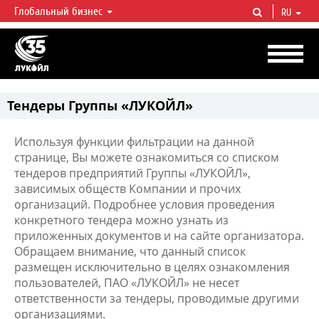
Глобальный бизнес
RU
ЛУКОЙЛ СЕГОДНЯ
ЛУКОЙЛ — одна из крупнейших вертикально интегрированных
нефтегазовых компаний в мире, на долю которой приходится более 2%
мировой добычи нефти и около 1% доказанных запасов углеводородов.
Тендеры Группы «ЛУКОЙЛ»
Используя функции фильтрации на данной
странице, Вы можете ознакомиться со списком
тендеров предприятий Группы «ЛУКОЙЛ»,
зависимых обществ Компании и прочих
организаций. Подробнее условия проведения
конкретного тендера можно узнать из
приложенных документов и на сайте организатора.
Обращаем внимание, что данный список
размещен исключительно в целях ознакомления
пользователей, ПАО «ЛУКОЙЛ» не несет
ответственности за тендеры, проводимые другими
организациями.