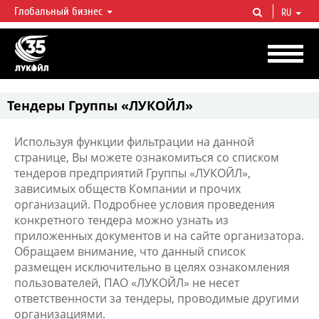
Глобальный бизнес
RU
ЛУКОЙЛ СЕГОДНЯ
ЛУКОЙЛ — одна из крупнейших вертикально интегрированных
нефтегазовых компаний в мире, на долю которой приходится более 2%
мировой добычи нефти и около 1% доказанных запасов углеводородов.
Тендеры Группы «ЛУКОЙЛ»
Используя функции фильтрации на данной
странице, Вы можете ознакомиться со списком
тендеров предприятий Группы «ЛУКОЙЛ»,
зависимых обществ Компании и прочих
организаций. Подробнее условия проведения
конкретного тендера можно узнать из
приложенных документов и на сайте организатора.
Обращаем внимание, что данный список
размещен исключительно в целях ознакомления
пользователей, ПАО «ЛУКОЙЛ» не несет
ответственности за тендеры, проводимые другими
организациями.