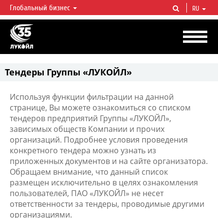
Глобальный бизнес
RU
ЛУКОЙЛ СЕГОДНЯ
ЛУКОЙЛ — одна из крупнейших вертикально интегрированных
нефтегазовых компаний в мире, на долю которой приходится более 2%
мировой добычи нефти и около 1% доказанных запасов углеводородов.
Тендеры Группы «ЛУКОЙЛ»
Используя функции фильтрации на данной
странице, Вы можете ознакомиться со списком
тендеров предприятий Группы «ЛУКОЙЛ»,
зависимых обществ Компании и прочих
организаций. Подробнее условия проведения
конкретного тендера можно узнать из
приложенных документов и на сайте организатора.
Обращаем внимание, что данный список
размещен исключительно в целях ознакомления
пользователей, ПАО «ЛУКОЙЛ» не несет
ответственности за тендеры, проводимые другими
организациями.