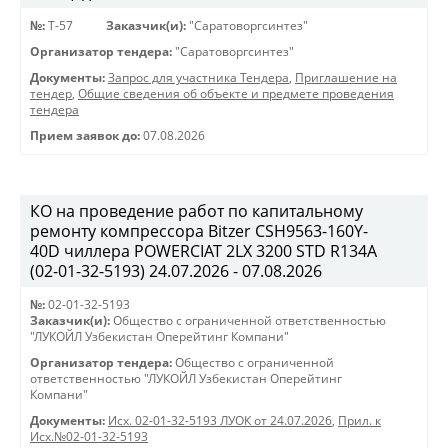
№:
T-57
Заказчик(и):
"Саратоворгсинтез"
Организатор тендера:
"Саратоворгсинтез"
Документы:
Запрос для участника Тендера
,
Приглашение на
тендер
,
Общие сведения об объекте и предмете проведения
тендера
Прием заявок до:
07.08.2026
КО на проведение работ по капитальному
ремонту компрессора Bitzer CSH9563-160Y-
40D чиллера POWERCIAT 2LX 3200 STD R134A
(02-01-32-5193) 24.07.2026 - 07.08.2026
№:
02-01-32-5193
Заказчик(и):
Общество с ограниченной ответственностью
"ЛУКОЙЛ Узбекистан Оперейтинг Компани"
Организатор тендера:
Общество с ограниченной
ответственностью "ЛУКОЙЛ Узбекистан Оперейтинг
Компани"
Документы:
Исх. 02-01-32-5193 ЛУОК от 24.07.2026
,
Прил. к
Исх.№02-01-32-5193