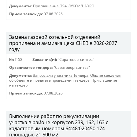
Документы:
Приглашение_Т94_ЛУКОЙЛ_АЭРО
Прием заявок до:
07.08.2026
Замена газовой котельной отделений
пропилена и аммиака цеха СНЕВ в 2026-2027
году
№:
Т-58
Заказчик(и):
"Саратоворгсинтез"
Организатор тендера:
"Саратоворгсинтез"
Документы:
Запрос для участника Тендера
,
Общие сведения
об объекте и предмете проведения тендера
,
Приглашение
на тендер
Прием заявок до:
07.08.2026
Выполнение работ по рекультивации
участка в районе корпусов 239, 162, 163 с
кадастровым номером 64:48:020450:174
площадью 21 500 м2