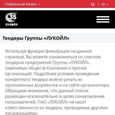
Глобальный бизнес
RU
ЛУКОЙЛ СЕГОДНЯ
ЛУКОЙЛ — одна из крупнейших вертикально интегрированных
нефтегазовых компаний в мире, на долю которой приходится более 2%
мировой добычи нефти и около 1% доказанных запасов углеводородов.
Тендеры Группы «ЛУКОЙЛ»
Используя функции фильтрации на данной
странице, Вы можете ознакомиться со списком
тендеров предприятий Группы «ЛУКОЙЛ»,
зависимых обществ Компании и прочих
организаций. Подробнее условия проведения
конкретного тендера можно узнать из
приложенных документов и на сайте организатора.
Обращаем внимание, что данный список
размещен исключительно в целях ознакомления
пользователей, ПАО «ЛУКОЙЛ» не несет
ответственности за тендеры, проводимые другими
организациями.