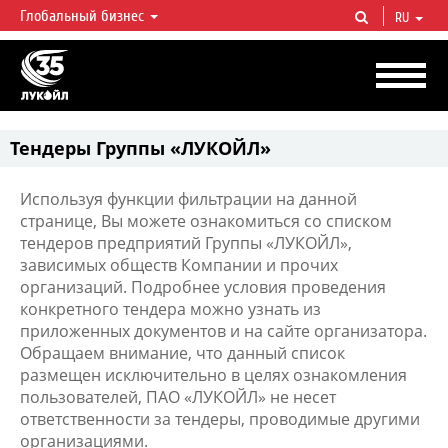
Глобальный бизнес
RU
ЛУКОЙЛ СЕГОДНЯ
ЛУКОЙЛ — одна из крупнейших вертикально интегрированных
нефтегазовых компаний в мире, на долю которой приходится более 2%
мировой добычи нефти и около 1% доказанных запасов углеводородов.
Тендеры Группы «ЛУКОЙЛ»
Используя функции фильтрации на данной
странице, Вы можете ознакомиться со списком
тендеров предприятий Группы «ЛУКОЙЛ»,
зависимых обществ Компании и прочих
организаций. Подробнее условия проведения
конкретного тендера можно узнать из
приложенных документов и на сайте организатора.
Обращаем внимание, что данный список
размещен исключительно в целях ознакомления
пользователей, ПАО «ЛУКОЙЛ» не несет
ответственности за тендеры, проводимые другими
организациями.