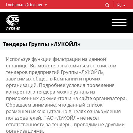
Глобальный бизнес
RU
ЛУКОЙЛ СЕГОДНЯ
ЛУКОЙЛ — одна из крупнейших вертикально интегрированных
нефтегазовых компаний в мире, на долю которой приходится более 2%
мировой добычи нефти и около 1% доказанных запасов углеводородов.
Тендеры Группы «ЛУКОЙЛ»
Используя функции фильтрации на данной
странице, Вы можете ознакомиться со списком
тендеров предприятий Группы «ЛУКОЙЛ»,
зависимых обществ Компании и прочих
организаций. Подробнее условия проведения
конкретного тендера можно узнать из
приложенных документов и на сайте организатора.
Обращаем внимание, что данный список
размещен исключительно в целях ознакомления
пользователей, ПАО «ЛУКОЙЛ» не несет
ответственности за тендеры, проводимые другими
организациями.