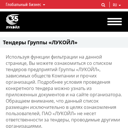
Глобальный бизнес
RU
ЛУКОЙЛ СЕГОДНЯ
ЛУКОЙЛ — одна из крупнейших вертикально интегрированных
нефтегазовых компаний в мире, на долю которой приходится более 2%
мировой добычи нефти и около 1% доказанных запасов углеводородов.
Тендеры Группы «ЛУКОЙЛ»
Используя функции фильтрации на данной
странице, Вы можете ознакомиться со списком
тендеров предприятий Группы «ЛУКОЙЛ»,
зависимых обществ Компании и прочих
организаций. Подробнее условия проведения
конкретного тендера можно узнать из
приложенных документов и на сайте организатора.
Обращаем внимание, что данный список
размещен исключительно в целях ознакомления
пользователей, ПАО «ЛУКОЙЛ» не несет
ответственности за тендеры, проводимые другими
организациями.