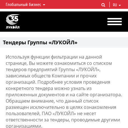
Глобальный бизнес
RU
ЛУКОЙЛ СЕГОДНЯ
ЛУКОЙЛ — одна из крупнейших вертикально интегрированных
нефтегазовых компаний в мире, на долю которой приходится более 2%
мировой добычи нефти и около 1% доказанных запасов углеводородов.
Тендеры Группы «ЛУКОЙЛ»
Используя функции фильтрации на данной
странице, Вы можете ознакомиться со списком
тендеров предприятий Группы «ЛУКОЙЛ»,
зависимых обществ Компании и прочих
организаций. Подробнее условия проведения
конкретного тендера можно узнать из
приложенных документов и на сайте организатора.
Обращаем внимание, что данный список
размещен исключительно в целях ознакомления
пользователей, ПАО «ЛУКОЙЛ» не несет
ответственности за тендеры, проводимые другими
организациями.