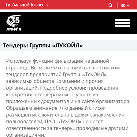
Глобальный бизнес
RU
ЛУКОЙЛ СЕГОДНЯ
ЛУКОЙЛ — одна из крупнейших вертикально интегрированных
нефтегазовых компаний в мире, на долю которой приходится более 2%
мировой добычи нефти и около 1% доказанных запасов углеводородов.
Тендеры Группы «ЛУКОЙЛ»
Используя функции фильтрации на данной
странице, Вы можете ознакомиться со списком
тендеров предприятий Группы «ЛУКОЙЛ»,
зависимых обществ Компании и прочих
организаций. Подробнее условия проведения
конкретного тендера можно узнать из
приложенных документов и на сайте организатора.
Обращаем внимание, что данный список
размещен исключительно в целях ознакомления
пользователей, ПАО «ЛУКОЙЛ» не несет
ответственности за тендеры, проводимые другими
организациями.