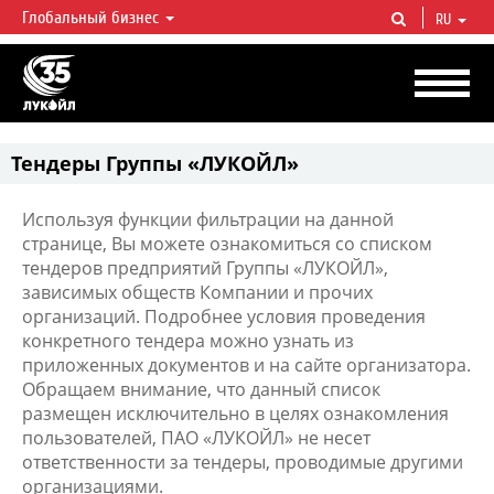
Глобальный бизнес
RU
ЛУКОЙЛ СЕГОДНЯ
ЛУКОЙЛ — одна из крупнейших вертикально интегрированных
нефтегазовых компаний в мире, на долю которой приходится более 2%
мировой добычи нефти и около 1% доказанных запасов углеводородов.
Тендеры Группы «ЛУКОЙЛ»
Используя функции фильтрации на данной
странице, Вы можете ознакомиться со списком
тендеров предприятий Группы «ЛУКОЙЛ»,
зависимых обществ Компании и прочих
организаций. Подробнее условия проведения
конкретного тендера можно узнать из
приложенных документов и на сайте организатора.
Обращаем внимание, что данный список
размещен исключительно в целях ознакомления
пользователей, ПАО «ЛУКОЙЛ» не несет
ответственности за тендеры, проводимые другими
организациями.