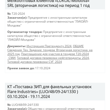
мелкооптовых клиентов «LUKOIL-Moldova»
SRL (вторичная логистика) на период 1 год
№:
T20-2024
Заказчик(и):
Предприятие с иностранным капиталом
общество с ограниченной ответственностью "ЛУКОЙЛ-
Молдова"
Организатор тендера:
Предприятие с иностранным
капиталом общество с ограниченной ответственностью
"ЛУКОЙЛ-Молдова"
Документы:
Инструкция Претенденту 2024
,
ОБЩИЕ
Сведения_Тех. Задание_тендера_Вторичная логистика_на
2025 год
,
Приглашение для участия в тендере Т20-2024
_СМИ
,
Типовой договор перевозки нефтепродукты_2024
,
Типовой договор перевозки СУГ_2024
Прием заявок до:
17.10.2024
КТ «Поставка ЗИП для факельных установок
Flare Industries» (LUO/48/09-24/1330 )
03.10.2024 - 19.11.2024
№:
LUO/48/09-24/1330
Заказчик(и):
Общество с ограниченной ответственностью