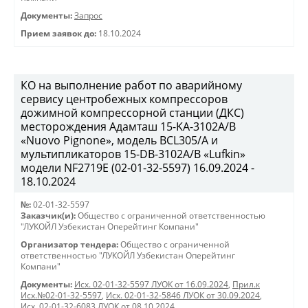
Документы:
Запрос
Прием заявок до:
18.10.2024
КО на выполнение работ по аварийному
сервису центробежных компрессоров
дожимной компрессорной станции (ДКС)
месторождения Адамташ 15-KA-3102А/В
«Nuovo Pignone», модель BCL305/A и
мультипликаторов 15-DB-3102A/B «Lufkin»
модели NF2719Е (02-01-32-5597) 16.09.2024 -
18.10.2024
№:
02-01-32-5597
Заказчик(и):
Общество с ограниченной ответственностью
"ЛУКОЙЛ Узбекистан Оперейтинг Компани"
Организатор тендера:
Общество с ограниченной
ответственностью "ЛУКОЙЛ Узбекистан Оперейтинг
Компани"
Документы:
Исх. 02-01-32-5597 ЛУОК от 16.09.2024
,
Прил.к
Исх.№02-01-32-5597
,
Исх. 02-01-32-5846 ЛУОК от 30.09.2024
,
Исх. 02-01-32-6083 ЛУОК от 08.10.2024