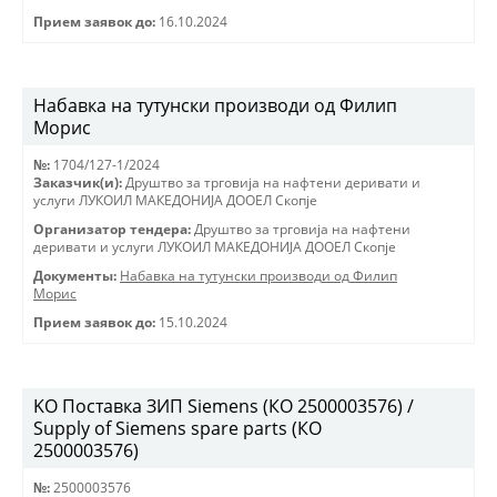
Прием заявок до:
16.10.2024
Набавка на тутунски производи од Филип
Морис
№:
1704/127-1/2024
Заказчик(и):
Друштво за трговиjа на нафтени деривати и
услуги ЛУКОИЛ МАКЕДОНИJА ДООЕЛ Скопjе
Организатор тендера:
Друштво за трговиjа на нафтени
деривати и услуги ЛУКОИЛ МАКЕДОНИJА ДООЕЛ Скопjе
Документы:
Набавка на тутунски производи од Филип
Морис
Прием заявок до:
15.10.2024
KO Поставка ЗИП Siemens (КО 2500003576) /
Supply of Siemens spare parts (КО
2500003576)
№:
2500003576