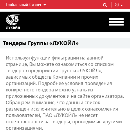
Глобальный бизнес
RU
ЛУКОЙЛ СЕГОДНЯ
ЛУКОЙЛ — одна из крупнейших вертикально интегрированных
нефтегазовых компаний в мире, на долю которой приходится более 2%
мировой добычи нефти и около 1% доказанных запасов углеводородов.
Тендеры Группы «ЛУКОЙЛ»
Используя функции фильтрации на данной
странице, Вы можете ознакомиться со списком
тендеров предприятий Группы «ЛУКОЙЛ»,
зависимых обществ Компании и прочих
организаций. Подробнее условия проведения
конкретного тендера можно узнать из
приложенных документов и на сайте организатора.
Обращаем внимание, что данный список
размещен исключительно в целях ознакомления
пользователей, ПАО «ЛУКОЙЛ» не несет
ответственности за тендеры, проводимые другими
организациями.