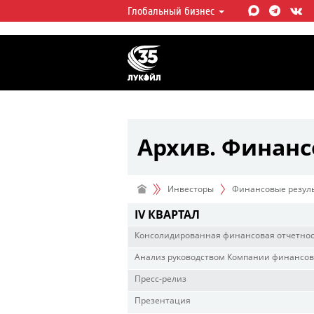
Глобальный бизнес
ЛУКОЙЛ СЕГОДНЯ
ЛУКОЙЛ — одна из крупнейших в
интегрированных нефтегазовых 
мире, на долю которой приходит
мировой добычи нефти и около 
запасов углеводородов.
Архив. Финанс
Инвесторы
Финансовые резул
IV КВАРТАЛ
Консолидированная финансовая отчетно
Анализ руководством Компании финансово
Пресс-релиз
Презентация