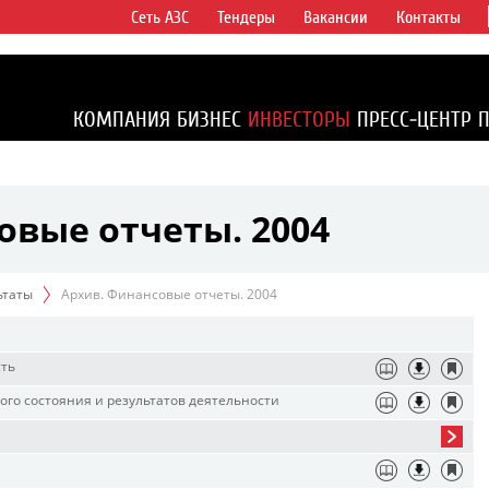
Сеть АЗС
Тендеры
Вакансии
Контакты
ертикально
компаний в
ся более 2%
КОМПАНИЯ
БИЗНЕС
ИНВЕСТОРЫ
ПРЕСС-ЦЕНТР
1% доказанных
овые отчеты. 2004
ьтаты
Архив. Финансовые отчеты. 2004
сть
го состояния и результатов деятельности