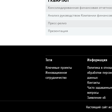
I КВАРТАЛ
Консолидированная финансовая отчетно
Анализ руководством Компании финансово
Пресс-релиз
Презентация
Теги
Информация
Ключевые проекты
Политика в отно
Инновационное
обработки персо
сотрудничество
данных
Контакты
Часто задаваемые
вопросы
Заявление об
ответственности
Настоящий сайт ис
Сеть АЗС