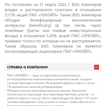
По состоянию на 31 марта 2022 г. В.Ю. Алекперов
владел и распоряжался голосами в отношении
3,12% акций ПАО «ЛУКОЙЛ». Также В.Ю. Алекперов
обладал бенефициарным экономическим
интересом (beneficiary) (в том числе, через
семейные трасты или паевые инвестиционные
фонды) в отношении 5,43% акций ПАО «ЛУКОЙЛ»,
правами голоса по которым он не распоряжается.
Таким образом, В.Ю. Алекперов не является
контролирующим акционером ПАО «ЛУКОЙЛ».​
СПРАВКА О КОМПАНИИ
ПАО «ЛУКОЙЛ» — одна из крупнейших вертикально
интегрированных нефтегазовых компаний в мире, на долю
которой приходится более 2% мировой добычи нефти и около
1% доказанных запасов углеводородов.
Обладая полным производственным циклом, Компания
полностью контролирует всю производственную цепочку – от
добычи нефти и газа до сбыта нефтепродуктов. Более 110 тысяч
человек объединяют свои усилия и талант, чтобы обеспечить
Компании передовые позиции на рынке.