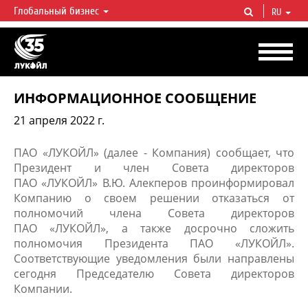
Глобальный бизнес
RU
ЛУКОЙЛ СЕГОДНЯ
ЛУКОЙЛ — одна из крупнейших вертикально интегрированных
нефтегазовых компаний в мире, на долю которой приходится более 2%
мировой добычи нефти и около 1% доказанных запасов углеводородов.
ИНФОРМАЦИОННОЕ СООБЩЕНИЕ
21 апреля 2022 г.
​ПАО «ЛУКОЙЛ» (далее - Компания) сообщает, что
Президент и член Совета директоров
ПАО «ЛУКОЙЛ» В.Ю. Алекперов проинформировал
Компанию о своем решении отказаться от
полномочий члена Совета директоров
ПАО «ЛУКОЙЛ», а также досрочно сложить
полномочия Президента ПАО «ЛУКОЙЛ».
Соответствующие уведомления были направлены
сегодня Председателю Совета директоров
Компании.