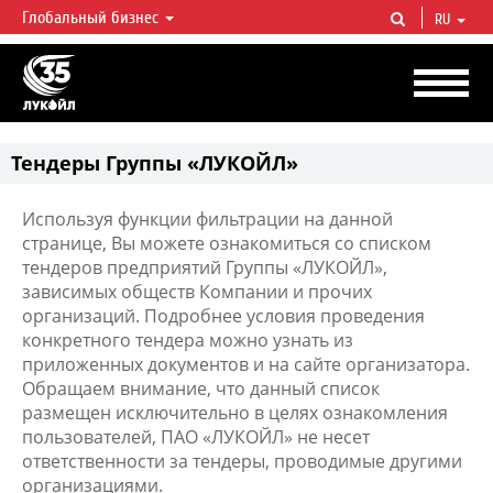
Глобальный бизнес
RU
ЛУКОЙЛ СЕГОДНЯ
ЛУКОЙЛ — одна из крупнейших вертикально интегрированных
нефтегазовых компаний в мире, на долю которой приходится более 2%
мировой добычи нефти и около 1% доказанных запасов углеводородов.
Тендеры Группы «ЛУКОЙЛ»
Используя функции фильтрации на данной
странице, Вы можете ознакомиться со списком
тендеров предприятий Группы «ЛУКОЙЛ»,
зависимых обществ Компании и прочих
организаций. Подробнее условия проведения
конкретного тендера можно узнать из
приложенных документов и на сайте организатора.
Обращаем внимание, что данный список
размещен исключительно в целях ознакомления
пользователей, ПАО «ЛУКОЙЛ» не несет
ответственности за тендеры, проводимые другими
организациями.