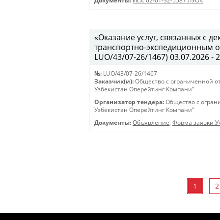
Документы:
Исх. 02-01-32-5587 ЛУОК
«Оказание услуг, связанных с 
транспортно-экспедиционным об
LUO/43/07-26/1467) 03.07.2026 - 
№:
LUO/43/07-26/1467
Заказчик(и):
Общество с ограниченной о
Узбекистан Оперейтинг Компани"
Организатор тендера:
Общество с огран
Узбекистан Оперейтинг Компани"
Документы:
Объявление
,
Форма заявки Уч
1
2