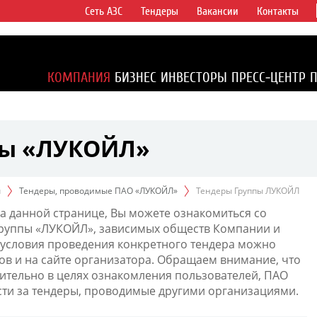
Сеть АЗС
Тендеры
Вакансии
Контакты
ертикально
компаний в
ся более 2%
КОМПАНИЯ
БИЗНЕС
ИНВЕСТОРЫ
ПРЕСС-ЦЕНТР
1% доказанных
пы «ЛУКОЙЛ»
ы
Тендеры, проводимые ПАО «ЛУКОЙЛ»
Тендеры Группы ЛУКОЙЛ
а данной странице, Вы можете ознакомиться со
Группы «ЛУКОЙЛ», зависимых обществ Компании и
условия проведения конкретного тендера можно
ов и на сайте организатора. Обращаем внимание, что
тельно в целях ознакомления пользователей, ПАО
сти за тендеры, проводимые другими организациями.