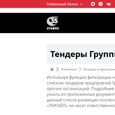
Глобальный бизнес
ЛУКОЙЛ СЕГОДНЯ
ЛУКОЙЛ — одна из крупнейших в
интегрированных нефтегазовых 
мире, на долю которой приходит
мировой добычи нефти и около 
запасов углеводородов.
Тендеры Груп
Компания
Тендеры и аукцион
Используя функции фильтрации н
списком тендеров предприятий 
прочих организаций. Подробнее 
узнать из приложенных документ
данный список размещен исключи
«ЛУКОЙЛ» не несет ответственно