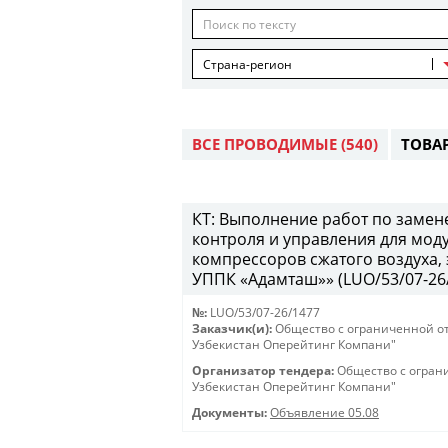
Страна-регион
ВСЕ ПРОВОДИМЫЕ
(540)
ТОВА
КТ: Выполнение работ по замен
контроля и управления для мод
компрессоров сжатого воздуха,
УППК «Адамташ»» (LUO/53/07-26/1
№:
LUO/53/07-26/1477
Заказчик(и):
Общество с ограниченной о
Узбекистан Оперейтинг Компани"
Организатор тендера:
Общество с огран
Узбекистан Оперейтинг Компани"
Документы:
Объявление 05.08