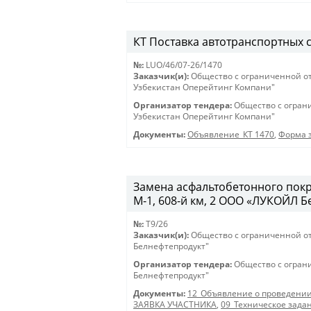
КТ Поставка автотранспортных ср
№:
LUO/46/07-26/1470
Заказчик(и):
Общество с ограниченной о
Узбекистан Оперейтинг Компани"
Организатор тендера:
Общество с огран
Узбекистан Оперейтинг Компани"
Документы:
Объявление_КТ 1470
,
Форма з
Замена асфальтобетонного покр
М-1, 608-й км, 2 ООО «ЛУКОЙЛ 
№:
T9/26
Заказчик(и):
Общество с ограниченной о
Белнефтепродукт"
Организатор тендера:
Общество с огран
Белнефтепродукт"
Документы:
12_Объявление о проведении
ЗАЯВКА УЧАСТНИКА
,
09_Техническое зада