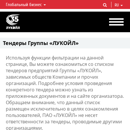
Глобальный бизнес
RU
ЛУКОЙЛ СЕГОДНЯ
ЛУКОЙЛ — одна из крупнейших вертикально интегрированных
нефтегазовых компаний в мире, на долю которой приходится более 2%
мировой добычи нефти и около 1% доказанных запасов углеводородов.
Тендеры Группы «ЛУКОЙЛ»
Используя функции фильтрации на данной
странице, Вы можете ознакомиться со списком
тендеров предприятий Группы «ЛУКОЙЛ»,
зависимых обществ Компании и прочих
организаций. Подробнее условия проведения
конкретного тендера можно узнать из
приложенных документов и на сайте организатора.
Обращаем внимание, что данный список
размещен исключительно в целях ознакомления
пользователей, ПАО «ЛУКОЙЛ» не несет
ответственности за тендеры, проводимые другими
организациями.