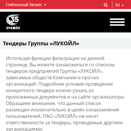
Глобальный бизнес
RU
ЛУКОЙЛ СЕГОДНЯ
ЛУКОЙЛ — одна из крупнейших вертикально интегрированных
нефтегазовых компаний в мире, на долю которой приходится более 2%
мировой добычи нефти и около 1% доказанных запасов углеводородов.
Тендеры Группы «ЛУКОЙЛ»
Используя функции фильтрации на данной
странице, Вы можете ознакомиться со списком
тендеров предприятий Группы «ЛУКОЙЛ»,
зависимых обществ Компании и прочих
организаций. Подробнее условия проведения
конкретного тендера можно узнать из
приложенных документов и на сайте организатора.
Обращаем внимание, что данный список
размещен исключительно в целях ознакомления
пользователей, ПАО «ЛУКОЙЛ» не несет
ответственности за тендеры, проводимые другими
организациями.