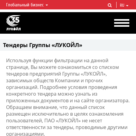
Глобальный бизнес
RU
ЛУКОЙЛ СЕГОДНЯ
ЛУКОЙЛ — одна из крупнейших вертикально интегрированных
нефтегазовых компаний в мире, на долю которой приходится более 2%
мировой добычи нефти и около 1% доказанных запасов углеводородов.
Тендеры Группы «ЛУКОЙЛ»
Используя функции фильтрации на данной
странице, Вы можете ознакомиться со списком
тендеров предприятий Группы «ЛУКОЙЛ»,
зависимых обществ Компании и прочих
организаций. Подробнее условия проведения
конкретного тендера можно узнать из
приложенных документов и на сайте организатора.
Обращаем внимание, что данный список
размещен исключительно в целях ознакомления
пользователей, ПАО «ЛУКОЙЛ» не несет
ответственности за тендеры, проводимые другими
организациями.