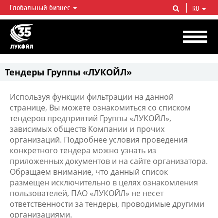
Глобальный бизнес
RU
ЛУКОЙЛ СЕГОДНЯ
ЛУКОЙЛ — одна из крупнейших вертикально интегрированных
нефтегазовых компаний в мире, на долю которой приходится более 2%
мировой добычи нефти и около 1% доказанных запасов углеводородов.
Тендеры Группы «ЛУКОЙЛ»
Используя функции фильтрации на данной
странице, Вы можете ознакомиться со списком
тендеров предприятий Группы «ЛУКОЙЛ»,
зависимых обществ Компании и прочих
организаций. Подробнее условия проведения
конкретного тендера можно узнать из
приложенных документов и на сайте организатора.
Обращаем внимание, что данный список
размещен исключительно в целях ознакомления
пользователей, ПАО «ЛУКОЙЛ» не несет
ответственности за тендеры, проводимые другими
организациями.