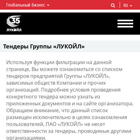
Глобальный бизнес
RU
ЛУКОЙЛ СЕГОДНЯ
ЛУКОЙЛ — одна из крупнейших вертикально интегрированных
нефтегазовых компаний в мире, на долю которой приходится более 2%
мировой добычи нефти и около 1% доказанных запасов углеводородов.
Тендеры Группы «ЛУКОЙЛ»
Используя функции фильтрации на данной
странице, Вы можете ознакомиться со списком
тендеров предприятий Группы «ЛУКОЙЛ»,
зависимых обществ Компании и прочих
организаций. Подробнее условия проведения
конкретного тендера можно узнать из
приложенных документов и на сайте организатора.
Обращаем внимание, что данный список
размещен исключительно в целях ознакомления
пользователей, ПАО «ЛУКОЙЛ» не несет
ответственности за тендеры, проводимые другими
организациями.