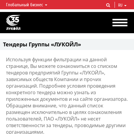
Глобальный бизнес
RU
ЛУКОЙЛ СЕГОДНЯ
ЛУКОЙЛ — одна из крупнейших вертикально интегрированных
нефтегазовых компаний в мире, на долю которой приходится более 2%
мировой добычи нефти и около 1% доказанных запасов углеводородов.
Тендеры Группы «ЛУКОЙЛ»
Используя функции фильтрации на данной
странице, Вы можете ознакомиться со списком
тендеров предприятий Группы «ЛУКОЙЛ»,
зависимых обществ Компании и прочих
организаций. Подробнее условия проведения
конкретного тендера можно узнать из
приложенных документов и на сайте организатора.
Обращаем внимание, что данный список
размещен исключительно в целях ознакомления
пользователей, ПАО «ЛУКОЙЛ» не несет
ответственности за тендеры, проводимые другими
организациями.