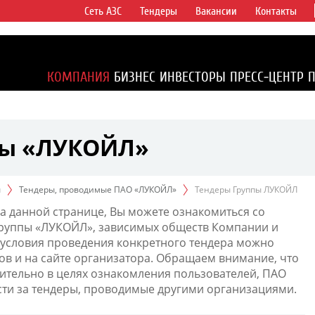
Сеть АЗС
Тендеры
Вакансии
Контакты
ертикально
компаний в
ся более 2%
КОМПАНИЯ
БИЗНЕС
ИНВЕСТОРЫ
ПРЕСС-ЦЕНТР
1% доказанных
пы «ЛУКОЙЛ»
ы
Тендеры, проводимые ПАО «ЛУКОЙЛ»
Тендеры Группы ЛУКОЙЛ
а данной странице, Вы можете ознакомиться со
Группы «ЛУКОЙЛ», зависимых обществ Компании и
условия проведения конкретного тендера можно
ов и на сайте организатора. Обращаем внимание, что
тельно в целях ознакомления пользователей, ПАО
сти за тендеры, проводимые другими организациями.