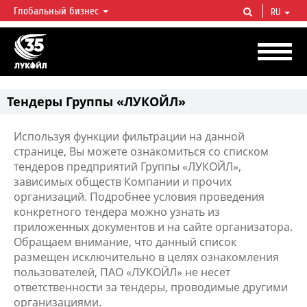
Глобальный бизнес
RU
ЛУКОЙЛ СЕГОДНЯ
ЛУКОЙЛ — одна из крупнейших вертикально интегрированных
нефтегазовых компаний в мире, на долю которой приходится более 2%
мировой добычи нефти и около 1% доказанных запасов углеводородов.
Тендеры Группы «ЛУКОЙЛ»
Используя функции фильтрации на данной
странице, Вы можете ознакомиться со списком
тендеров предприятий Группы «ЛУКОЙЛ»,
зависимых обществ Компании и прочих
организаций. Подробнее условия проведения
конкретного тендера можно узнать из
приложенных документов и на сайте организатора.
Обращаем внимание, что данный список
размещен исключительно в целях ознакомления
пользователей, ПАО «ЛУКОЙЛ» не несет
ответственности за тендеры, проводимые другими
организациями.