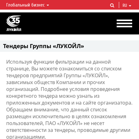
Глобальный бизнес
RU
ЛУКОЙЛ СЕГОДНЯ
ЛУКОЙЛ — одна из крупнейших вертикально интегрированных
нефтегазовых компаний в мире, на долю которой приходится более 2%
мировой добычи нефти и около 1% доказанных запасов углеводородов.
Тендеры Группы «ЛУКОЙЛ»
Используя функции фильтрации на данной
странице, Вы можете ознакомиться со списком
тендеров предприятий Группы «ЛУКОЙЛ»,
зависимых обществ Компании и прочих
организаций. Подробнее условия проведения
конкретного тендера можно узнать из
приложенных документов и на сайте организатора.
Обращаем внимание, что данный список
размещен исключительно в целях ознакомления
пользователей, ПАО «ЛУКОЙЛ» не несет
ответственности за тендеры, проводимые другими
организациями.