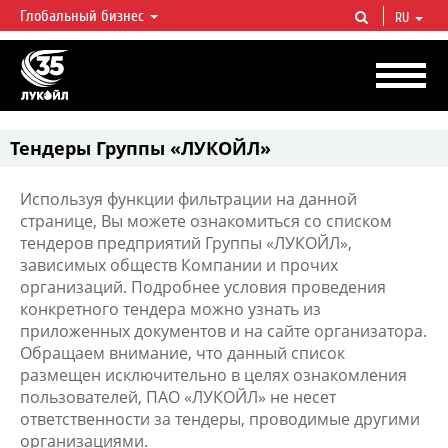
Глобальный бизнес
RU
ЛУКОЙЛ СЕГОДНЯ
ЛУКОЙЛ — одна из крупнейших вертикально интегрированных
нефтегазовых компаний в мире, на долю которой приходится более 2%
мировой добычи нефти и около 1% доказанных запасов углеводородов.
Тендеры Группы «ЛУКОЙЛ»
Используя функции фильтрации на данной
странице, Вы можете ознакомиться со списком
тендеров предприятий Группы «ЛУКОЙЛ»,
зависимых обществ Компании и прочих
организаций. Подробнее условия проведения
конкретного тендера можно узнать из
приложенных документов и на сайте организатора.
Обращаем внимание, что данный список
размещен исключительно в целях ознакомления
пользователей, ПАО «ЛУКОЙЛ» не несет
ответственности за тендеры, проводимые другими
организациями.