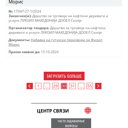
Морис
№:
1704/127-1/2024
Заказчик(и):
Друштво за трговиjа на нафтени деривати и
услуги ЛУКОИЛ МАКЕДОНИJА ДООЕЛ Скопjе
Организатор тендера:
Друштво за трговиjа на нафтени
деривати и услуги ЛУКОИЛ МАКЕДОНИJА ДООЕЛ Скопjе
Документы:
Набавка на тутунски производи од Филип
Морис
Прием заявок до:
15.10.2024
ЗАГРУЗИТЬ БОЛЬШЕ
1
...
29
30
31
...
55
ЦЕНТР СВЯЗИ
ЧАСТО ЗАДАВАЕМЫЕ
ВОПРОСЫ