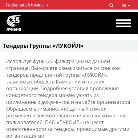
Глобальный бизнес
RU
ЛУКОЙЛ СЕГОДНЯ
ЛУКОЙЛ — одна из крупнейших вертикально интегрированных
нефтегазовых компаний в мире, на долю которой приходится более 2%
мировой добычи нефти и около 1% доказанных запасов углеводородов.
Тендеры Группы «ЛУКОЙЛ»
Используя функции фильтрации на данной
странице, Вы можете ознакомиться со списком
тендеров предприятий Группы «ЛУКОЙЛ»,
зависимых обществ Компании и прочих
организаций. Подробнее условия проведения
конкретного тендера можно узнать из
приложенных документов и на сайте организатора.
Обращаем внимание, что данный список
размещен исключительно в целях ознакомления
пользователей, ПАО «ЛУКОЙЛ» не несет
ответственности за тендеры, проводимые другими
организациями.