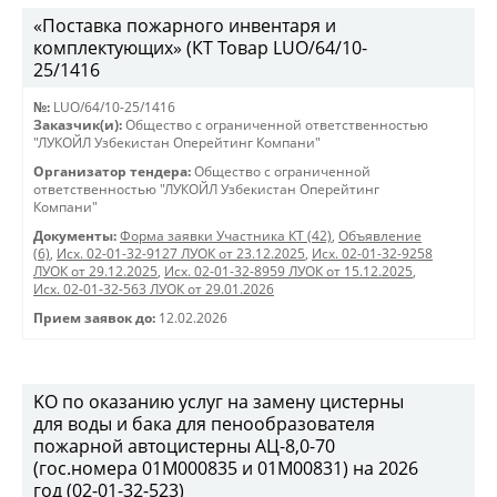
«Поставка пожарного инвентаря и
комплектующих» (КТ Товар LUO/64/10-
25/1416
№:
LUO/64/10-25/1416
Заказчик(и):
Общество с ограниченной ответственностью
"ЛУКОЙЛ Узбекистан Оперейтинг Компани"
Организатор тендера:
Общество с ограниченной
ответственностью "ЛУКОЙЛ Узбекистан Оперейтинг
Компани"
Документы:
Форма заявки Участника КТ (42)
,
Объявление
(6)
,
Исх. 02-01-32-9127 ЛУОК от 23.12.2025
,
Исх. 02-01-32-9258
ЛУОК от 29.12.2025
,
Исх. 02-01-32-8959 ЛУОК от 15.12.2025
,
Исх. 02-01-32-563 ЛУОК от 29.01.2026
Прием заявок до:
12.02.2026
KO по оказанию услуг на замену цистерны
для воды и бака для пенообразователя
пожарной автоцистерны АЦ-8,0-70
(гос.номера 01М000835 и 01М00831) на 2026
год (02-01-32-523)