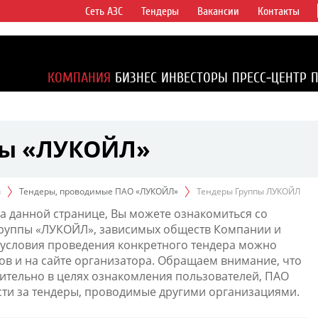
Сеть АЗС
Тендеры
Вакансии
Контакты
ертикально
компаний в
ся более 2%
КОМПАНИЯ
БИЗНЕС
ИНВЕСТОРЫ
ПРЕСС-ЦЕНТР
1% доказанных
пы «ЛУКОЙЛ»
ы
Тендеры, проводимые ПАО «ЛУКОЙЛ»
Тендеры Группы ЛУКОЙЛ
а данной странице, Вы можете ознакомиться со
Группы «ЛУКОЙЛ», зависимых обществ Компании и
условия проведения конкретного тендера можно
ов и на сайте организатора. Обращаем внимание, что
тельно в целях ознакомления пользователей, ПАО
сти за тендеры, проводимые другими организациями.