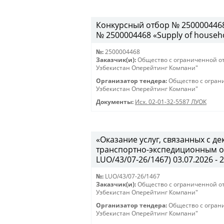
Конкурсный отбор № 2500004468 
№ 2500004468 «Supply of househo
№:
2500004468
Заказчик(и):
Общество с ограниченной о
Узбекистан Оперейтинг Компани"
Организатор тендера:
Общество с огран
Узбекистан Оперейтинг Компани"
Документы:
Исх. 02-01-32-5587 ЛУОК
«Оказание услуг, связанных с 
транспортно-экспедиционным об
LUO/43/07-26/1467) 03.07.2026 - 
№:
LUO/43/07-26/1467
Заказчик(и):
Общество с ограниченной о
Узбекистан Оперейтинг Компани"
Организатор тендера:
Общество с огран
Узбекистан Оперейтинг Компани"