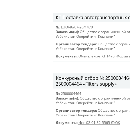
КТ Поставка автотранспортных ср
№:
LUO/46/07-26/1470
Заказчик(и):
Общество с ограниченной о
Узбекистан Оперейтинг Компани"
Организатор тендера:
Общество с огран
Узбекистан Оперейтинг Компани"
Документы:
Объявление_КТ 1470
,
Форма з
Конкурсный отбор № 2500004464 
2500004464 «Filters supply»
№:
2500004464
Заказчик(и):
Общество с ограниченной о
Узбекистан Оперейтинг Компани"
Организатор тендера:
Общество с огран
Узбекистан Оперейтинг Компани"
Документы:
Исх. 02-01-32-5565 ЛУОК