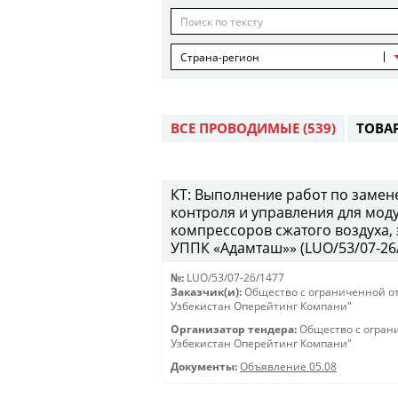
Страна-регион
ВСЕ ПРОВОДИМЫЕ
(539)
ТОВА
КТ: Выполнение работ по замен
контроля и управления для мод
компрессоров сжатого воздуха,
УППК «Адамташ»» (LUO/53/07-26/1
№:
LUO/53/07-26/1477
Заказчик(и):
Общество с ограниченной о
Узбекистан Оперейтинг Компани"
Организатор тендера:
Общество с огран
Узбекистан Оперейтинг Компани"
Документы:
Объявление 05.08