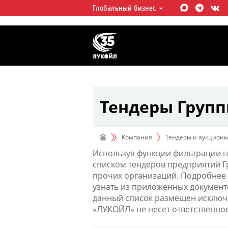
Глобальный бизнес
ЛУКОЙЛ СЕГОДНЯ
ЛУКОЙЛ — одна из крупнейших в
интегрированных нефтегазовых 
мире, на долю которой приходит
мировой добычи нефти и около 
запасов углеводородов.
Тендеры Груп
Компания
Тендеры и аукцион
Используя функции фильтрации н
списком тендеров предприятий 
прочих организаций. Подробнее 
узнать из приложенных документ
данный список размещен исключи
«ЛУКОЙЛ» не несет ответственно