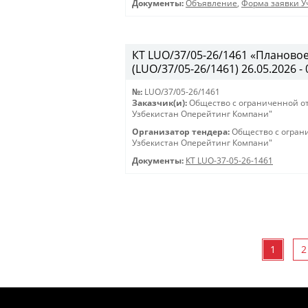
Документы:
Объявление
,
Форма заявки Уч
КТ LUO/37/05-26/1461 «Планово
(LUO/37/05-26/1461) 26.05.2026 - 
№:
LUO/37/05-26/1461
Заказчик(и):
Общество с ограниченной о
Узбекистан Оперейтинг Компани"
Организатор тендера:
Общество с огран
Узбекистан Оперейтинг Компани"
Документы:
КТ LUO-37-05-26-1461
1
2