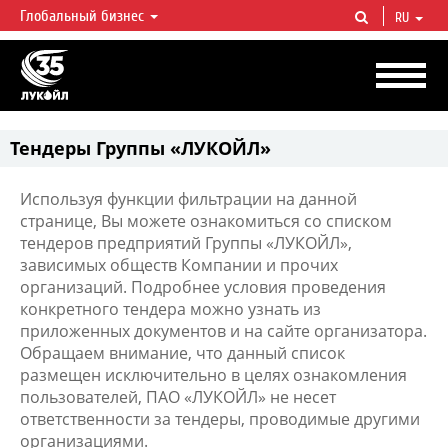
Глобальный бизнес
RU
ЛУКОЙЛ СЕГОДНЯ
ЛУКОЙЛ — одна из крупнейших вертикально интегрированных
нефтегазовых компаний в мире, на долю которой приходится более 2%
мировой добычи нефти и около 1% доказанных запасов углеводородов.
Тендеры Группы «ЛУКОЙЛ»
Используя функции фильтрации на данной
странице, Вы можете ознакомиться со списком
тендеров предприятий Группы «ЛУКОЙЛ»,
зависимых обществ Компании и прочих
организаций. Подробнее условия проведения
конкретного тендера можно узнать из
приложенных документов и на сайте организатора.
Обращаем внимание, что данный список
размещен исключительно в целях ознакомления
пользователей, ПАО «ЛУКОЙЛ» не несет
ответственности за тендеры, проводимые другими
организациями.