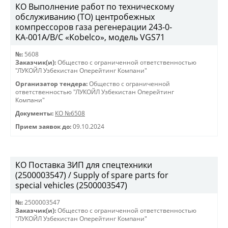
КО Выполнение работ по техническому
обслуживанию (ТО) центробежных
компрессоров газа регенерации 243-0-
KА-001А/В/С «Kobelco», модель VGS71
№:
5608
Заказчик(и):
Общество с ограниченной ответственностью
"ЛУКОЙЛ Узбекистан Оперейтинг Компани"
Организатор тендера:
Общество с ограниченной
ответственностью "ЛУКОЙЛ Узбекистан Оперейтинг
Компани"
Документы:
КО №6508
Прием заявок до:
09.10.2024
КО Поставка ЗИП для спецтехники
(2500003547) / Supply of spare parts for
special vehicles (2500003547)
№:
2500003547
Заказчик(и):
Общество с ограниченной ответственностью
"ЛУКОЙЛ Узбекистан Оперейтинг Компани"