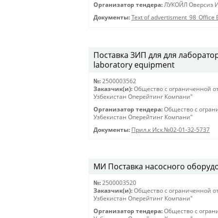
Организатор тендера:
ЛУКОЙЛ Оверсиз И
Документы:
Text of advertisment_98_Offic
Поставка ЗИП для для лабораторн
laboratory equipment
№:
2500003562
Заказчик(и):
Общество с ограниченной о
Узбекистан Оперейтинг Компани"
Организатор тендера:
Общество с огран
Узбекистан Оперейтинг Компани"
Документы:
Прил.к Исх.№02-01-32-5737
МИ Поставка насосного оборудов
№:
2500003520
Заказчик(и):
Общество с ограниченной о
Узбекистан Оперейтинг Компани"
Организатор тендера:
Общество с огран