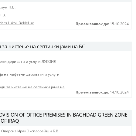
иум Н.В.
.В.
nders Lukoil BeNeLux
Прием заявок до:
15.10.2024
за чистење на септички јами на БС
тени деривати и услуги ЛУКОИЛ
jа на нафтени деривати и услуги
ди за чистење на септички јами на
Прием заявок до:
14.10.2024
ROVISION OF OFFICE PREMISES IN BAGHDAD GREEN ZONE
 OF IRAQ
 Оверсиз Ирак Эксплорейшн Б.В.