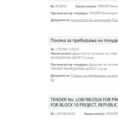
№:
RFQ058
Заказчик(и):
ЛУКОЙЛ Белж
Организатор тендера:
ЛУКОЙЛ Белжиум Н
Документы:
instructions for participants Te
Покана за прибирање на понуди 
№:
1703/94-1/2024
Заказчик(и):
Друштво за трговиjа на наф
МАКЕДОНИJА ДООЕЛ Скопjе
Организатор тендера:
Друштво за тргови
ЛУКОИЛ МАКЕДОНИJА ДООЕЛ Скопjе
Документы:
Покана за прибирање на пону
БС
TENDER No. LOIE/98/2024 FOR P
FOR BLOCK 10 PROJECT, REPUBLIC
№:
LOIE/98/2024
Заказчик(и):
ЛУКОЙЛ