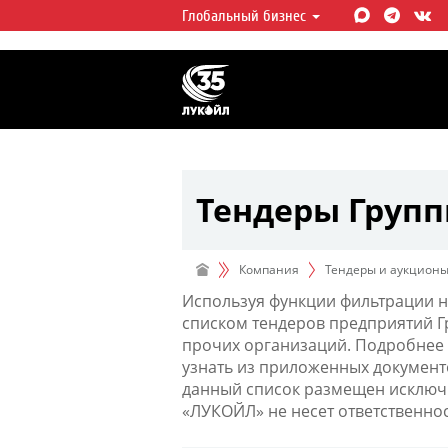
Глобальный бизнес
ЛУКОЙЛ СЕГОДНЯ
ЛУКОЙЛ — одна из крупнейших в
интегрированных нефтегазовых 
мире, на долю которой приходит
мировой добычи нефти и около 
запасов углеводородов.
Тендеры Груп
Компания
Тендеры и аукцион
Используя функции фильтрации н
списком тендеров предприятий 
прочих организаций. Подробнее 
узнать из приложенных документ
данный список размещен исключи
«ЛУКОЙЛ» не несет ответственно