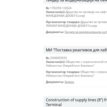
Тендер за модернизација на бе
№:
1702/93-1/2024
Заказчик(и):
Друштво за трговиjа на наф
МАКЕДОНИJА ДООЕЛ Скопjе
Организатор тендера:
Друштво за тргови
ЛУКОИЛ МАКЕДОНИJА ДООЕЛ Скопjе
Документы:
Тендер за модернизација на
МИ "Поставка реактивов для лаб
№:
2500003555
Заказчик(и):
Общество с ограниченной о
Узбекистан Оперейтинг Компани"
Организатор тендера:
Общество с огран
Узбекистан Оперейтинг Компани"
Документы:
Запрос
Construction of supply lines (8”) 
Terminal