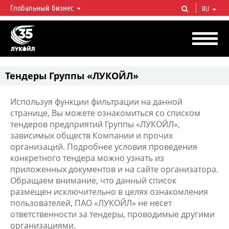
Глобальный бизнес
RU
ЛУКОЙЛ СЕГОДНЯ
ЛУКОЙЛ — одна из крупнейших вертикально интегрированных
нефтегазовых компаний в мире, на долю которой приходится более 2%
мировой добычи нефти и около 1% доказанных запасов углеводородов.
Тендеры Группы «ЛУКОЙЛ»
Используя функции фильтрации на данной
странице, Вы можете ознакомиться со списком
тендеров предприятий Группы «ЛУКОЙЛ»,
зависимых обществ Компании и прочих
организаций. Подробнее условия проведения
конкретного тендера можно узнать из
приложенных документов и на сайте организатора.
Обращаем внимание, что данный список
размещен исключительно в целях ознакомления
пользователей, ПАО «ЛУКОЙЛ» не несет
ответственности за тендеры, проводимые другими
организациями.