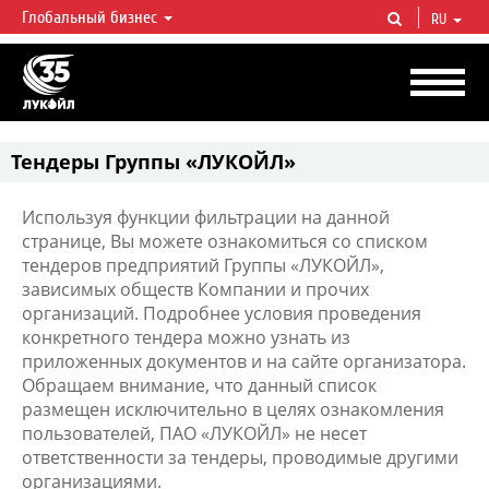
Глобальный бизнес
RU
ЛУКОЙЛ СЕГОДНЯ
ЛУКОЙЛ — одна из крупнейших вертикально интегрированных
нефтегазовых компаний в мире, на долю которой приходится более 2%
мировой добычи нефти и около 1% доказанных запасов углеводородов.
Тендеры Группы «ЛУКОЙЛ»
Используя функции фильтрации на данной
странице, Вы можете ознакомиться со списком
тендеров предприятий Группы «ЛУКОЙЛ»,
зависимых обществ Компании и прочих
организаций. Подробнее условия проведения
конкретного тендера можно узнать из
приложенных документов и на сайте организатора.
Обращаем внимание, что данный список
размещен исключительно в целях ознакомления
пользователей, ПАО «ЛУКОЙЛ» не несет
ответственности за тендеры, проводимые другими
организациями.