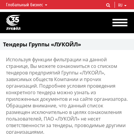
Глобальный бизнес
RU
ЛУКОЙЛ СЕГОДНЯ
ЛУКОЙЛ — одна из крупнейших вертикально интегрированных
нефтегазовых компаний в мире, на долю которой приходится более 2%
мировой добычи нефти и около 1% доказанных запасов углеводородов.
Тендеры Группы «ЛУКОЙЛ»
Используя функции фильтрации на данной
странице, Вы можете ознакомиться со списком
тендеров предприятий Группы «ЛУКОЙЛ»,
зависимых обществ Компании и прочих
организаций. Подробнее условия проведения
конкретного тендера можно узнать из
приложенных документов и на сайте организатора.
Обращаем внимание, что данный список
размещен исключительно в целях ознакомления
пользователей, ПАО «ЛУКОЙЛ» не несет
ответственности за тендеры, проводимые другими
организациями.