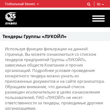
Глобальный бизнес
RU
ЛУКОЙЛ СЕГОДНЯ
ЛУКОЙЛ — одна из крупнейших вертикально интегрированных
нефтегазовых компаний в мире, на долю которой приходится более 2%
мировой добычи нефти и около 1% доказанных запасов углеводородов.
Тендеры Группы «ЛУКОЙЛ»
Используя функции фильтрации на данной
странице, Вы можете ознакомиться со списком
тендеров предприятий Группы «ЛУКОЙЛ»,
зависимых обществ Компании и прочих
организаций. Подробнее условия проведения
конкретного тендера можно узнать из
приложенных документов и на сайте организатора.
Обращаем внимание, что данный список
размещен исключительно в целях ознакомления
пользователей, ПАО «ЛУКОЙЛ» не несет
ответственности за тендеры, проводимые другими
организациями.