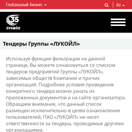
Глобальный бизнес
RU
ЛУКОЙЛ СЕГОДНЯ
ЛУКОЙЛ — одна из крупнейших вертикально интегрированных
нефтегазовых компаний в мире, на долю которой приходится более 2%
мировой добычи нефти и около 1% доказанных запасов углеводородов.
Тендеры Группы «ЛУКОЙЛ»
Используя функции фильтрации на данной
странице, Вы можете ознакомиться со списком
тендеров предприятий Группы «ЛУКОЙЛ»,
зависимых обществ Компании и прочих
организаций. Подробнее условия проведения
конкретного тендера можно узнать из
приложенных документов и на сайте организатора.
Обращаем внимание, что данный список
размещен исключительно в целях ознакомления
пользователей, ПАО «ЛУКОЙЛ» не несет
ответственности за тендеры, проводимые другими
организациями.