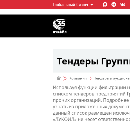
Глобальный бизнес
ЛУКОЙЛ СЕГОДНЯ
ЛУКОЙЛ — одна из крупнейших в
интегрированных нефтегазовых 
мире, на долю которой приходит
мировой добычи нефти и около 
запасов углеводородов.
Тендеры Груп
Компания
Тендеры и аукцион
Используя функции фильтрации н
списком тендеров предприятий 
прочих организаций. Подробнее 
узнать из приложенных документ
данный список размещен исключи
«ЛУКОЙЛ» не несет ответственно