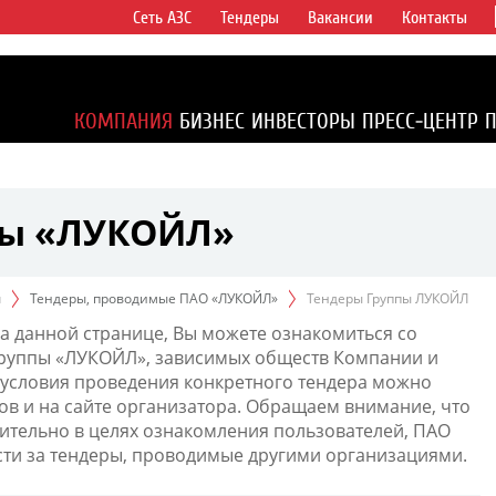
Сеть АЗС
Тендеры
Вакансии
Контакты
ертикально
компаний в
ся более 2%
КОМПАНИЯ
БИЗНЕС
ИНВЕСТОРЫ
ПРЕСС-ЦЕНТР
1% доказанных
пы «ЛУКОЙЛ»
ы
Тендеры, проводимые ПАО «ЛУКОЙЛ»
Тендеры Группы ЛУКОЙЛ
а данной странице, Вы можете ознакомиться со
Группы «ЛУКОЙЛ», зависимых обществ Компании и
условия проведения конкретного тендера можно
ов и на сайте организатора. Обращаем внимание, что
тельно в целях ознакомления пользователей, ПАО
сти за тендеры, проводимые другими организациями.