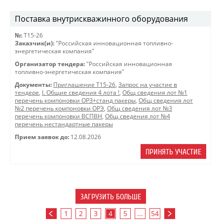
Поставка внутрискважинного оборудования
№:
Т15-26
Заказчик(и):
"Российская инновационная топливно-
энергетическая компания"
Организатор тендера:
"Российская инновационная
топливно-энергетическая компания"
Документы:
Приглашение Т15-26
,
Запрос на участие в
тендере
,
I. Общие сведения 4 лота !
,
Общ сведения лот №1
перечень компоновки ОРЗ+станд пакеры
,
Общ сведения лот
№2 перечень компоновки ОРЭ
,
Общ сведения лот №3
перечень компоновки ВСПВН
,
Общ сведения лот №4
перечень нестандартные пакеры
Прием заявок до:
12.08.2026
ПРИНЯТЬ УЧАСТИЕ
ЗАГРУЗИТЬ БОЛЬШЕ
1
2
3
4
5
...
54