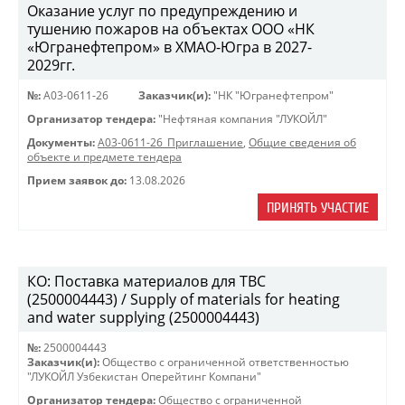
Оказание услуг по предупреждению и
тушению пожаров на объектах ООО «НК
«Югранефтепром» в ХМАО-Югра в 2027-
2029гг.
№:
A03-0611-26
Заказчик(и):
"НК "Югранефтепром"
Организатор тендера:
"Нефтяная компания "ЛУКОЙЛ"
Документы:
A03-0611-26_Приглашение
,
Общие сведения об
объекте и предмете тендера
Прием заявок до:
13.08.2026
ПРИНЯТЬ УЧАСТИЕ
КО: Поставка материалов для ТВС
(2500004443) / Supply of materials for heating
and water supplying (2500004443)
№:
2500004443
Заказчик(и):
Общество с ограниченной ответственностью
"ЛУКОЙЛ Узбекистан Оперейтинг Компани"
Организатор тендера:
Общество с ограниченной