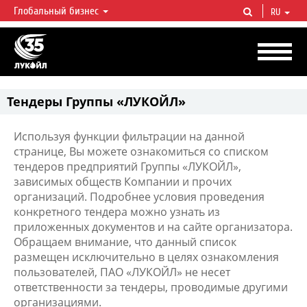
Глобальный бизнес
RU
ЛУКОЙЛ СЕГОДНЯ
ЛУКОЙЛ — одна из крупнейших вертикально интегрированных
нефтегазовых компаний в мире, на долю которой приходится более 2%
мировой добычи нефти и около 1% доказанных запасов углеводородов.
Тендеры Группы «ЛУКОЙЛ»
Используя функции фильтрации на данной
странице, Вы можете ознакомиться со списком
тендеров предприятий Группы «ЛУКОЙЛ»,
зависимых обществ Компании и прочих
организаций. Подробнее условия проведения
конкретного тендера можно узнать из
приложенных документов и на сайте организатора.
Обращаем внимание, что данный список
размещен исключительно в целях ознакомления
пользователей, ПАО «ЛУКОЙЛ» не несет
ответственности за тендеры, проводимые другими
организациями.