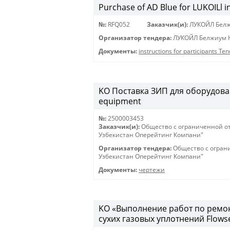
Purchase of AD Blue for LUKOILl 
№:
RFQ052
Заказчик(и):
ЛУКОЙЛ Белж
Организатор тендера:
ЛУКОЙЛ Белжиум Н
Документы:
instructions for participants Te
KO Поставка ЗИП для оборудовани
equipment
№:
2500003453
Заказчик(и):
Общество с ограниченной о
Узбекистан Оперейтинг Компани"
Организатор тендера:
Общество с огран
Узбекистан Оперейтинг Компани"
Документы:
чертежи
KO «Выполнение работ по ремо
сухих газовых уплотнений Flows