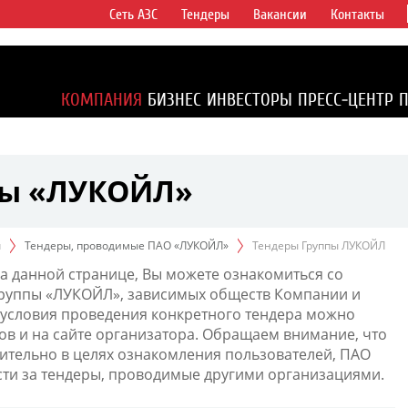
Сеть АЗС
Тендеры
Вакансии
Контакты
ертикально
компаний в
ся более 2%
КОМПАНИЯ
БИЗНЕС
ИНВЕСТОРЫ
ПРЕСС-ЦЕНТР
1% доказанных
пы «ЛУКОЙЛ»
ы
Тендеры, проводимые ПАО «ЛУКОЙЛ»
Тендеры Группы ЛУКОЙЛ
а данной странице, Вы можете ознакомиться со
Группы «ЛУКОЙЛ», зависимых обществ Компании и
условия проведения конкретного тендера можно
ов и на сайте организатора. Обращаем внимание, что
тельно в целях ознакомления пользователей, ПАО
сти за тендеры, проводимые другими организациями.