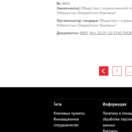
№:
4865
Заказчик(и):
Общество с ограниченной о
Узбекистан Оперейтинг Компани"
Организатор тендера:
Общество с огран
Узбекистан Оперейтинг Компани"
Документы:
4865
,
Исх. 02-01-32-5160 ЛУОК
1
...
Теги
Информация
Ключевые проекты
Политика в отно
Инновационное
обработки персо
сотрудничество
данных
Контакты