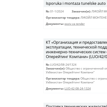
Isporuka i montaza tunelske auto
№:
01-1/2024
Заказчик(и):
ЛУКОЙЛ М
Организатор тендера:
ЛУКОЙЛ МОНТЕНЕГ
Документы:
poziv za tender
КТ «Организация и предоставле
эксплуатации, технической под
инженерно-технических систем
Оперейтинг Компани» (LUO/42/08-
№:
LUO/42/08-24/1324
Заказчик(и):
Общество с ограниченной о
Узбекистан Оперейтинг Компани"
Организатор тендера:
Общество с огран
Узбекистан Оперейтинг Компани"
Документы:
LUO-42-08-24-1324
Поставка технических жидкостей /