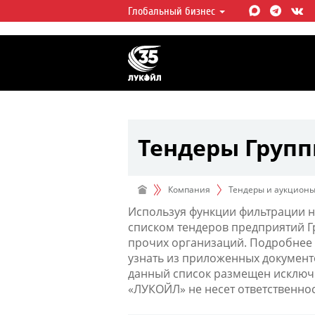
Глобальный бизнес
ЛУКОЙЛ СЕГОДНЯ
ЛУКОЙЛ — одна из крупнейших в
интегрированных нефтегазовых 
мире, на долю которой приходит
мировой добычи нефти и около 
запасов углеводородов.
Тендеры Груп
Компания
Тендеры и аукцион
Используя функции фильтрации н
списком тендеров предприятий 
прочих организаций. Подробнее 
узнать из приложенных документ
данный список размещен исключи
«ЛУКОЙЛ» не несет ответственно