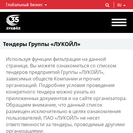
Глобальный бизнес
RU
ЛУКОЙЛ СЕГОДНЯ
ЛУКОЙЛ — одна из крупнейших вертикально интегрированных
нефтегазовых компаний в мире, на долю которой приходится более 2%
мировой добычи нефти и около 1% доказанных запасов углеводородов.
Тендеры Группы «ЛУКОЙЛ»
Используя функции фильтрации на данной
странице, Вы можете ознакомиться со списком
тендеров предприятий Группы «ЛУКОЙЛ»,
зависимых обществ Компании и прочих
организаций. Подробнее условия проведения
конкретного тендера можно узнать из
приложенных документов и на сайте организатора.
Обращаем внимание, что данный список
размещен исключительно в целях ознакомления
пользователей, ПАО «ЛУКОЙЛ» не несет
ответственности за тендеры, проводимые другими
организациями.