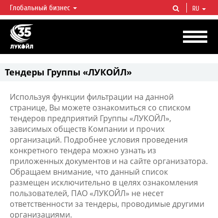
Глобальный бизнес
RU
ЛУКОЙЛ СЕГОДНЯ
ЛУКОЙЛ — одна из крупнейших вертикально интегрированных
нефтегазовых компаний в мире, на долю которой приходится более 2%
мировой добычи нефти и около 1% доказанных запасов углеводородов.
Тендеры Группы «ЛУКОЙЛ»
Используя функции фильтрации на данной
странице, Вы можете ознакомиться со списком
тендеров предприятий Группы «ЛУКОЙЛ»,
зависимых обществ Компании и прочих
организаций. Подробнее условия проведения
конкретного тендера можно узнать из
приложенных документов и на сайте организатора.
Обращаем внимание, что данный список
размещен исключительно в целях ознакомления
пользователей, ПАО «ЛУКОЙЛ» не несет
ответственности за тендеры, проводимые другими
организациями.