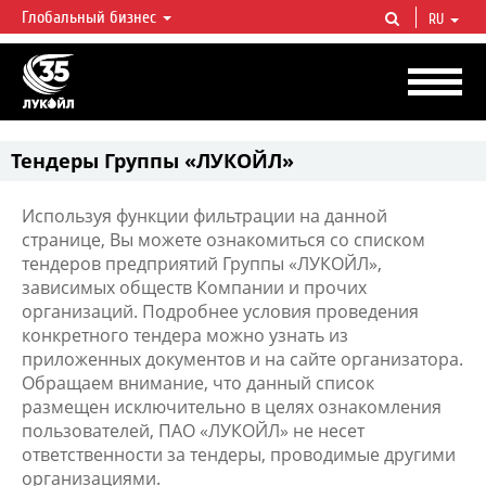
Глобальный бизнес
RU
ЛУКОЙЛ СЕГОДНЯ
ЛУКОЙЛ — одна из крупнейших вертикально интегрированных
нефтегазовых компаний в мире, на долю которой приходится более 2%
мировой добычи нефти и около 1% доказанных запасов углеводородов.
Тендеры Группы «ЛУКОЙЛ»
Используя функции фильтрации на данной
странице, Вы можете ознакомиться со списком
тендеров предприятий Группы «ЛУКОЙЛ»,
зависимых обществ Компании и прочих
организаций. Подробнее условия проведения
конкретного тендера можно узнать из
приложенных документов и на сайте организатора.
Обращаем внимание, что данный список
размещен исключительно в целях ознакомления
пользователей, ПАО «ЛУКОЙЛ» не несет
ответственности за тендеры, проводимые другими
организациями.