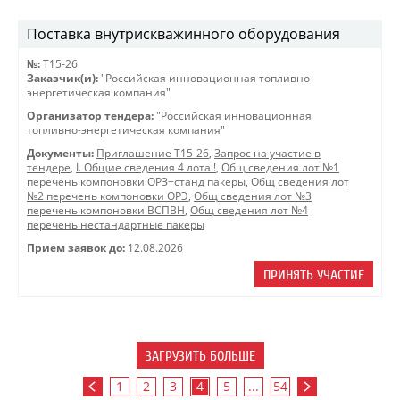
Поставка внутрискважинного оборудования
№:
Т15-26
Заказчик(и):
"Российская инновационная топливно-
энергетическая компания"
Организатор тендера:
"Российская инновационная
топливно-энергетическая компания"
Документы:
Приглашение Т15-26
,
Запрос на участие в
тендере
,
I. Общие сведения 4 лота !
,
Общ сведения лот №1
перечень компоновки ОРЗ+станд пакеры
,
Общ сведения лот
№2 перечень компоновки ОРЭ
,
Общ сведения лот №3
перечень компоновки ВСПВН
,
Общ сведения лот №4
перечень нестандартные пакеры
Прием заявок до:
12.08.2026
ПРИНЯТЬ УЧАСТИЕ
ЗАГРУЗИТЬ БОЛЬШЕ
1
2
3
4
5
...
54