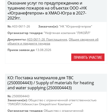
Оказание услуг по предупреждению и
тушению пожаров на объектах ООО «НК
«Югранефтепром» в ХМАО-Югра в 2027-
2029гг.
№:
A03-0611-26
Заказчик(и):
"НК "Югранефтепром"
Организатор тендера:
"Нефтяная компания "ЛУКОЙЛ"
Документы:
A03-0611-26_Приглашение
,
Общие сведения об
объекте и предмете тендера
Прием заявок до:
13.08.2026
ПРИНЯТЬ УЧАСТИЕ
КО: Поставка материалов для ТВС
(2500004443) / Supply of materials for heating
and water supplying (2500004443)
№:
2500004443
Заказчик(и):
Общество с ограниченной ответственностью
"ЛУКОЙЛ Узбекистан Оперейтинг Компани"
Организатор тендера:
Общество с ограниченной