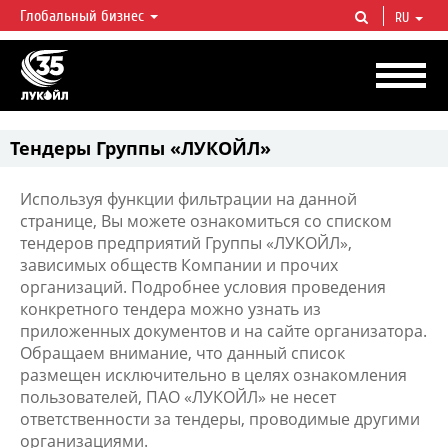
Глобальный бизнес
RU
ЛУКОЙЛ СЕГОДНЯ
ЛУКОЙЛ — одна из крупнейших вертикально интегрированных
нефтегазовых компаний в мире, на долю которой приходится более 2%
мировой добычи нефти и около 1% доказанных запасов углеводородов.
Тендеры Группы «ЛУКОЙЛ»
Используя функции фильтрации на данной
странице, Вы можете ознакомиться со списком
тендеров предприятий Группы «ЛУКОЙЛ»,
зависимых обществ Компании и прочих
организаций. Подробнее условия проведения
конкретного тендера можно узнать из
приложенных документов и на сайте организатора.
Обращаем внимание, что данный список
размещен исключительно в целях ознакомления
пользователей, ПАО «ЛУКОЙЛ» не несет
ответственности за тендеры, проводимые другими
организациями.