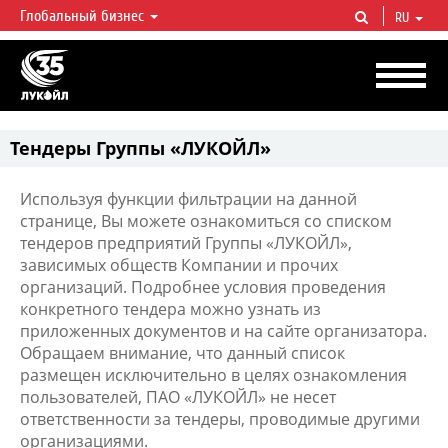
Глобальный бизнес
RU
ЛУКОЙЛ СЕГОДНЯ
ЛУКОЙЛ — одна из крупнейших вертикально интегрированных
нефтегазовых компаний в мире, на долю которой приходится более 2%
мировой добычи нефти и около 1% доказанных запасов углеводородов.
Тендеры Группы «ЛУКОЙЛ»
Используя функции фильтрации на данной
странице, Вы можете ознакомиться со списком
тендеров предприятий Группы «ЛУКОЙЛ»,
зависимых обществ Компании и прочих
организаций. Подробнее условия проведения
конкретного тендера можно узнать из
приложенных документов и на сайте организатора.
Обращаем внимание, что данный список
размещен исключительно в целях ознакомления
пользователей, ПАО «ЛУКОЙЛ» не несет
ответственности за тендеры, проводимые другими
организациями.