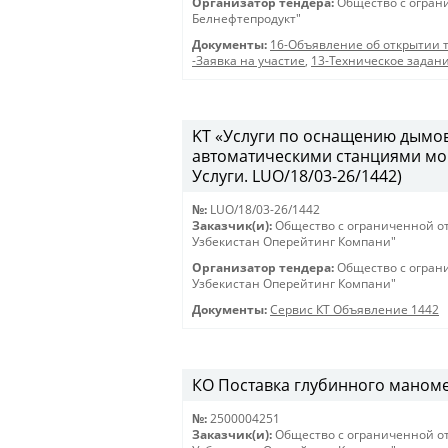
Организатор тендера:
Общество с огран
Белнефтепродукт"
Документы:
16-Объявление об открытии 
-Заявка на участие
,
13-Техническое задан
KT «Услуги по оснащению дымо
автоматическими станциями мон
Услуги. LUO/18/03-26/1442)
№:
LUO/18/03-26/1442
Заказчик(и):
Общество с ограниченной о
Узбекистан Оперейтинг Компани"
Организатор тендера:
Общество с огран
Узбекистан Оперейтинг Компани"
Документы:
Сервис КТ Объявление 1442
КО Поставка глубинного маномет
№:
2500004251
Заказчик(и):
Общество с ограниченной о