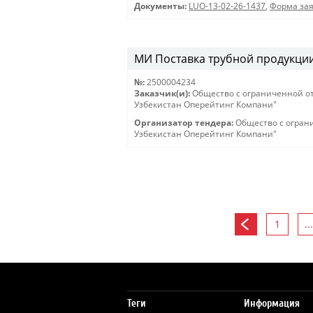
Документы:
LUO-13-02-26-1437
,
Форма зая
МИ Поставка трубной продукции 
№:
2500004234
Заказчик(и):
Общество с ограниченной о
Узбекистан Оперейтинг Компани"
Организатор тендера:
Общество с огран
Узбекистан Оперейтинг Компани"
1
...
Теги
Информация