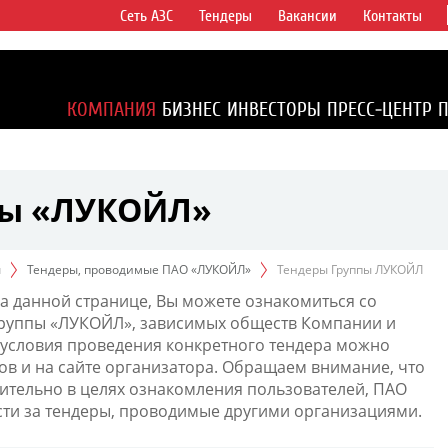
Сеть АЗС
Тендеры
Вакансии
Контакты
ертикально
компаний в
ся более 2%
КОМПАНИЯ
БИЗНЕС
ИНВЕСТОРЫ
ПРЕСС-ЦЕНТР
1% доказанных
пы «ЛУКОЙЛ»
ы
Тендеры, проводимые ПАО «ЛУКОЙЛ»
Тендеры Группы ЛУКОЙЛ
а данной странице, Вы можете ознакомиться со
Группы «ЛУКОЙЛ», зависимых обществ Компании и
условия проведения конкретного тендера можно
ов и на сайте организатора. Обращаем внимание, что
тельно в целях ознакомления пользователей, ПАО
сти за тендеры, проводимые другими организациями.