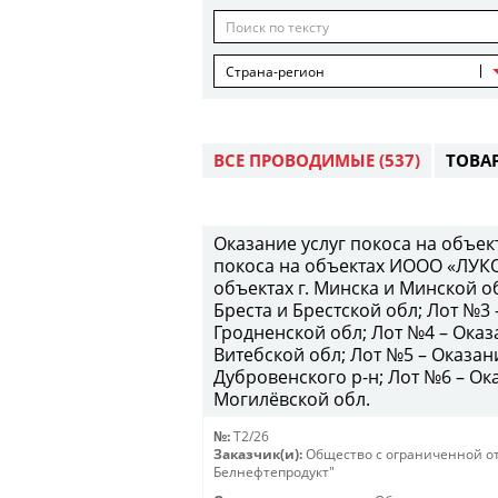
Страна-регион
ВСЕ ПРОВОДИМЫЕ
(537)
ТОВА
Оказание услуг покоса на объе
покоса на объектах ИООО «ЛУКО
объектах г. Минска и Минской об
Бреста и Брестской обл; Лот №3 
Гродненской обл; Лот №4 – Оказа
Витебской обл; Лот №5 – Оказан
Дубровенского р-н; Лот №6 – Ока
Могилёвской обл.
№:
T2/26
Заказчик(и):
Общество с ограниченной о
Белнефтепродукт"