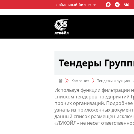
Глобальный бизнес
ЛУКОЙЛ СЕГОДНЯ
ЛУКОЙЛ — одна из крупнейших в
интегрированных нефтегазовых 
мире, на долю которой приходит
мировой добычи нефти и около 
запасов углеводородов.
Тендеры Груп
Компания
Тендеры и аукцион
Используя функции фильтрации н
списком тендеров предприятий 
прочих организаций. Подробнее 
узнать из приложенных документ
данный список размещен исключи
«ЛУКОЙЛ» не несет ответственно