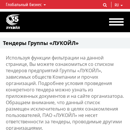
Глобальный бизнес
RU
ЛУКОЙЛ СЕГОДНЯ
ЛУКОЙЛ — одна из крупнейших вертикально интегрированных
нефтегазовых компаний в мире, на долю которой приходится более 2%
мировой добычи нефти и около 1% доказанных запасов углеводородов.
Тендеры Группы «ЛУКОЙЛ»
Используя функции фильтрации на данной
странице, Вы можете ознакомиться со списком
тендеров предприятий Группы «ЛУКОЙЛ»,
зависимых обществ Компании и прочих
организаций. Подробнее условия проведения
конкретного тендера можно узнать из
приложенных документов и на сайте организатора.
Обращаем внимание, что данный список
размещен исключительно в целях ознакомления
пользователей, ПАО «ЛУКОЙЛ» не несет
ответственности за тендеры, проводимые другими
организациями.