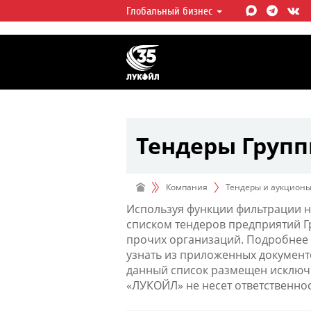
Глобальный бизнес
ЛУКОЙЛ СЕГОДНЯ
ЛУКОЙЛ — одна из крупнейших в
интегрированных нефтегазовых 
мире, на долю которой приходит
мировой добычи нефти и около 
запасов углеводородов.
Тендеры Груп
Компания
Тендеры и аукцион
Используя функции фильтрации н
списком тендеров предприятий 
прочих организаций. Подробнее 
узнать из приложенных документ
данный список размещен исключи
«ЛУКОЙЛ» не несет ответственно