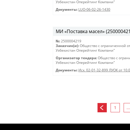
Узбекистан Оперейтинг Компани"
Документы:
LUO-06-02-26-1430
МИ «Поставка масел» (2500004219)
№:
2500004219
Заказчик(и):
Общество с ограниченной о
Узбекистан Оперейтинг Компани"
Организатор тендера:
Общество с огран
Узбекистан Оперейтинг Компани"
Документы:
Исх. 02-01-32-899 ЛУОК от 10.
1
...