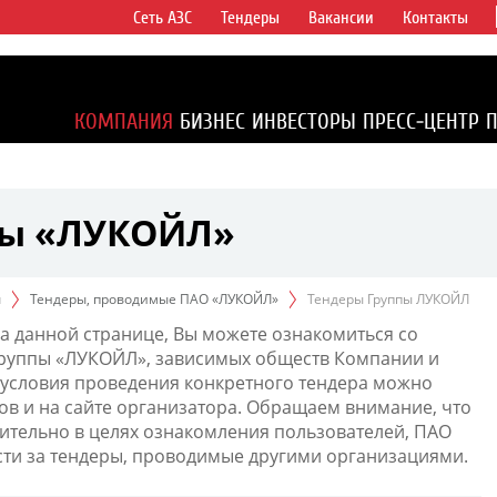
Сеть АЗС
Тендеры
Вакансии
Контакты
ертикально
компаний в
ся более 2%
КОМПАНИЯ
БИЗНЕС
ИНВЕСТОРЫ
ПРЕСС-ЦЕНТР
1% доказанных
пы «ЛУКОЙЛ»
ы
Тендеры, проводимые ПАО «ЛУКОЙЛ»
Тендеры Группы ЛУКОЙЛ
а данной странице, Вы можете ознакомиться со
Группы «ЛУКОЙЛ», зависимых обществ Компании и
условия проведения конкретного тендера можно
ов и на сайте организатора. Обращаем внимание, что
тельно в целях ознакомления пользователей, ПАО
сти за тендеры, проводимые другими организациями.