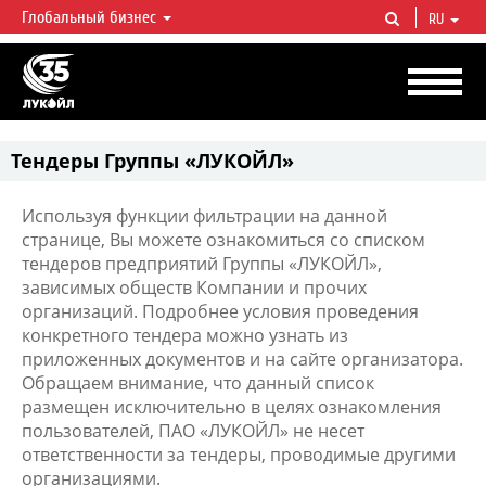
Глобальный бизнес
RU
ЛУКОЙЛ СЕГОДНЯ
ЛУКОЙЛ — одна из крупнейших вертикально интегрированных
нефтегазовых компаний в мире, на долю которой приходится более 2%
мировой добычи нефти и около 1% доказанных запасов углеводородов.
Тендеры Группы «ЛУКОЙЛ»
Используя функции фильтрации на данной
странице, Вы можете ознакомиться со списком
тендеров предприятий Группы «ЛУКОЙЛ»,
зависимых обществ Компании и прочих
организаций. Подробнее условия проведения
конкретного тендера можно узнать из
приложенных документов и на сайте организатора.
Обращаем внимание, что данный список
размещен исключительно в целях ознакомления
пользователей, ПАО «ЛУКОЙЛ» не несет
ответственности за тендеры, проводимые другими
организациями.