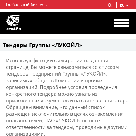
Глобальный бизнес
RU
ЛУКОЙЛ СЕГОДНЯ
ЛУКОЙЛ — одна из крупнейших вертикально интегрированных
нефтегазовых компаний в мире, на долю которой приходится более 2%
мировой добычи нефти и около 1% доказанных запасов углеводородов.
Тендеры Группы «ЛУКОЙЛ»
Используя функции фильтрации на данной
странице, Вы можете ознакомиться со списком
тендеров предприятий Группы «ЛУКОЙЛ»,
зависимых обществ Компании и прочих
организаций. Подробнее условия проведения
конкретного тендера можно узнать из
приложенных документов и на сайте организатора.
Обращаем внимание, что данный список
размещен исключительно в целях ознакомления
пользователей, ПАО «ЛУКОЙЛ» не несет
ответственности за тендеры, проводимые другими
организациями.